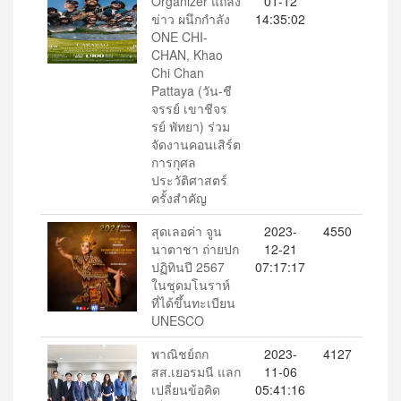
Organizer แถลง
01-12
ข่าว ผนึกกำลัง
14:35:02
ONE CHI-
CHAN, Khao
Chi Chan
Pattaya (วัน-ชี
จรรย์ เขาชีจร
รย์ พัทยา) ร่วม
จัดงานคอนเสิร์ต
การกุศล
ประวัติศาสตร์
ครั้งสำคัญ
สุดเลอค่า จูน
2023-
4550
นาตาชา ถ่ายปก
12-21
ปฏิทินปี 2567
07:17:17
ในชุดมโนราห์
ที่ได้ขึ้นทะเบียน
UNESCO
พาณิชย์ถก
2023-
4127
สส.เยอรมนี แลก
11-06
เปลี่ยนข้อคิด
05:41:16