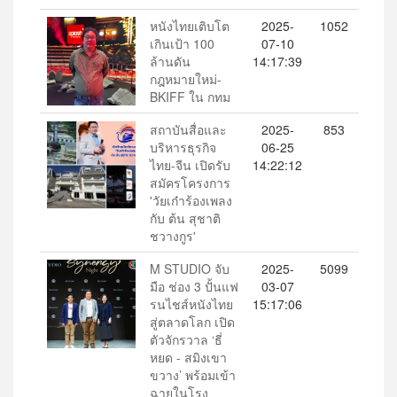
หนังไทยเติบโต
2025-
1052
เกินเป้า 100
07-10
ล้านดัน
14:17:39
กฎหมายใหม่-
BKIFF ใน กทม
สถาบันสื่อและ
2025-
853
บริหารธุรกิจ
06-25
ไทย-จีน เปิดรับ
14:22:12
สมัครโครงการ
'วัยเก๋าร้องเพลง
กับ ต้น สุชาติ
ชวางกูร'
M STUDIO จับ
2025-
5099
มือ ช่อง 3 ปั้นแฟ
03-07
รนไชส์หนังไทย
15:17:06
สู่ตลาดโลก เปิด
ตัวจักรวาล ‘ธี่
หยด - สมิงเขา
ขวาง’ พร้อมเข้า
ฉายในโรง