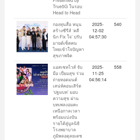
Presented by
True5G ในรอบ
Head to Head
กองทุนสื่อ หนุน
2025-
540
สร้างซีรีส์ ‘คลี
12-02
นิก Fix ใจ’ ปรับ
04:57:30
มายด์เซ็ตคน
ไทยเข้าใจปัญหา
สุขภาพจิต
แอสเซทไวส์ จับ
2025-
558
มือ เปี่ยมสุข ร่วม
11-25
ถ่ายทอดมนต์
04:56:14
เสน่ห์คอนเสิร์ต
‘ปฐมบท’ มอบ
ความสุข ผ่าน
บทเพลงอมตะ
เหนือกาลเวลา
พร้อมแบ่งปัน
รายได้สู่มูลนิธิ
โรงพยาบาล
ภูมิพลอดุลยเดช