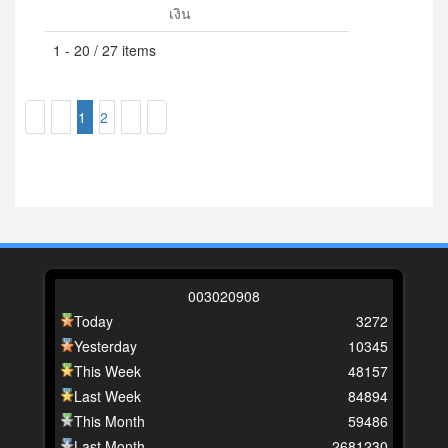
เงิน
1 - 20 / 27 items
1
2
0
0
3
0
2
0
9
0
8
Today
3272
Yesterday
10345
This Week
48157
Last Week
84894
This Month
59486
Last Month
2681230