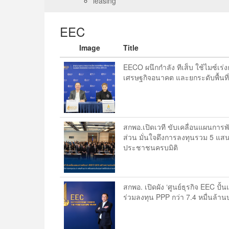
leasing
EEC
Image
Title
EECO ผนึกกำลัง ทีเส็บ ใช้ไมซ์เร่งก
เศรษฐกิจอนาคต และยกระดับพื้นท
สกพอ.เปิดเวที ขับเคลื่อนแผนการพั
ส่วน มั่นใจดึงการลงทุนรวม 5 แส
ประชาชนครบมิติ
สกพอ. เปิดผัง ‘ศูนย์ธุรกิจ EEC ปั้
ร่วมลงทุน PPP กว่า 7.4 หมื่นล้าน