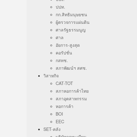
ปปท.
กก.สิทธิมนุษยชน
ผู้ตรวจการแผ่นดิน
ศาลรัฐธรรมนูญ
ศาล
อัยการ-สูงสุด
คอรัปชั่น
กสทช.
สภาพัฒน์ฯ สศช.
วิสาหกิจ
CAT-TOT
สภาหอการค้าไทย
สภาอุตสาหกรรม
หอการค้า
BOI
EEC
SET-คลัง
บริษัทจดทะเบียน