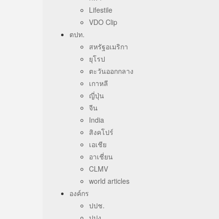
Lifestile
VDO Clip
ตปท.
สหรัฐอเมริกา
ยุโรป
ตะวันออกกลาง
เกาหลี
ญี่ปุ่น
จีน
India
สิงคโปร์
เอเชีย
อาเชี่ยน
CLMV
world articles
องค์กร
ปปช.
ปปง.