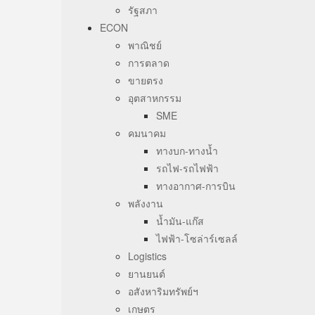
รัฐสภา
ECON
พาณิชย์
การตลาด
ขายตรง
อุตสาหกรรม
SME
คมนาคม
ทางบก-ทางน้ำ
รถไฟ-รถไฟฟ้า
ทางอากาศ-การบิน
พลังงาน
น้ำมัน-แก๊ส
ไฟฟ้า-โซล่าร์เซลล์
Logistics
ยานยนต์
อสังหาริมทรัพย์ฯ
เกษตร