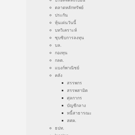
ตลาดหลักทรัพย์
ประกัน
หุ้นเด่นวันนี้
บทวิเคราะห์
ซุบซิบการลงทุน
บล.
กองทุน
กลต.
แบงก์พาณิชย์
คลัง
สรรพกร
สรรพสามิต
ศุลกากร
บัญชีกลาง
หนี้สาธารณะ
สศค.
ธปท.