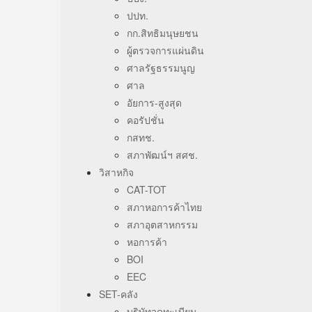
ปปท.
กก.สิทธิมนุษยชน
ผู้ตรวจการแผ่นดิน
ศาลรัฐธรรมนูญ
ศาล
อัยการ-สูงสุด
คอรัปชั่น
กสทช.
สภาพัฒน์ฯ สศช.
วิสาหกิจ
CAT-TOT
สภาหอการค้าไทย
สภาอุตสาหกรรม
หอการค้า
BOI
EEC
SET-คลัง
บริษัทจดทะเบียน