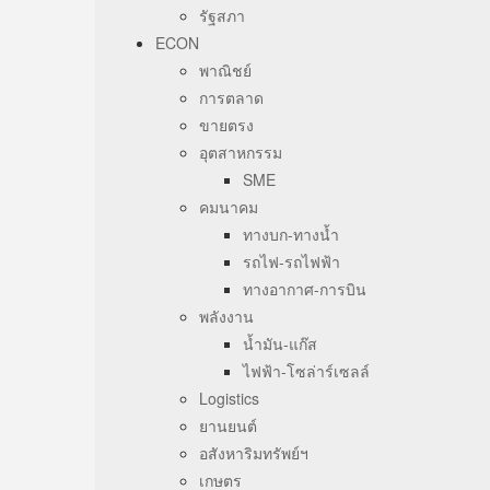
รัฐสภา
ECON
พาณิชย์
การตลาด
ขายตรง
อุตสาหกรรม
SME
คมนาคม
ทางบก-ทางน้ำ
รถไฟ-รถไฟฟ้า
ทางอากาศ-การบิน
พลังงาน
น้ำมัน-แก๊ส
ไฟฟ้า-โซล่าร์เซลล์
Logistics
ยานยนต์
อสังหาริมทรัพย์ฯ
เกษตร