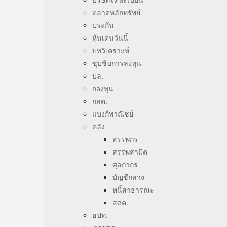
ตลาดหลักทรัพย์
ประกัน
หุ้นเด่นวันนี้
บทวิเคราะห์
ซุบซิบการลงทุน
บล.
กองทุน
กลต.
แบงก์พาณิชย์
คลัง
สรรพกร
สรรพสามิต
ศุลกากร
บัญชีกลาง
หนี้สาธารณะ
สศค.
ธปท.