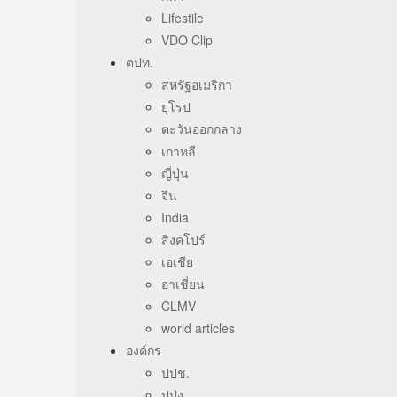
Lifestile
VDO Clip
ตปท.
สหรัฐอเมริกา
ยุโรป
ตะวันออกกลาง
เกาหลี
ญี่ปุ่น
จีน
India
สิงคโปร์
เอเชีย
อาเชี่ยน
CLMV
world articles
องค์กร
ปปช.
ปปง.