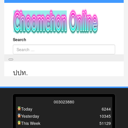
Search
ปปท.
0
0
3
0
2
3
8
8
0
Today
6244
Yesterday
10345
This Week
51129