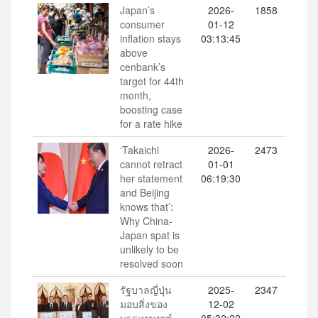
Japan’s
2026-
1858
consumer
01-12
inflation stays
03:13:45
above
cenbank’s
target for 44th
month,
boosting case
for a rate hike
‘Takaichi
2026-
2473
cannot retract
01-01
her statement
06:19:30
and Beijing
knows that’:
Why China-
Japan spat is
unlikely to be
resolved soon
รัฐบาลญี่ปุ่น
2025-
2347
มอบสิ่งของ
12-02