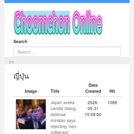
Search
ญี่ปุ่น
Date
Image
Title
Created
Hit
Japan seeks
2026-
1088
candid dialog,
05-31
defense
15:59:00
minister says,
rejecting ‘neo-
militarism’