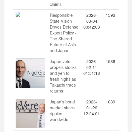
claims
Responsible
2026-
1592
State Vision
03-04
Drives Defense
00:42:03
Export Policy -
The Shared
Future of Asia
and Japan
Japan vote
2026-
1536
propels stocks
02-11
and yen to
01:51:18
fresh highs as
Takaichi trade
returns
Japan’s bond
2026-
1639
market shock
01-26
ripples
12:24:01
worldwide